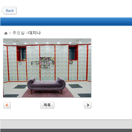
> 추모실 >
대지나